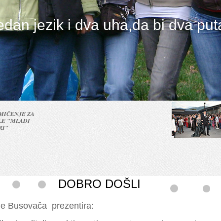
jedan jezik i dva uha,da bi dva pu
vori
Svečani ispračaj maturanata
FESTIV
Školski izleti
U utorak 08.05 u 19 00 svečani
U subotu
I ove školske godine prema
ispračaj maturanta naše škole
Hercegovine.
opsirnije
učenici n
Godišnjem planu rada Škole
sa svojim 
organizovani su jednodnevni izleti
Opširnije
ovdje
DOBRO DOŠLI
le Busovača prezentira: