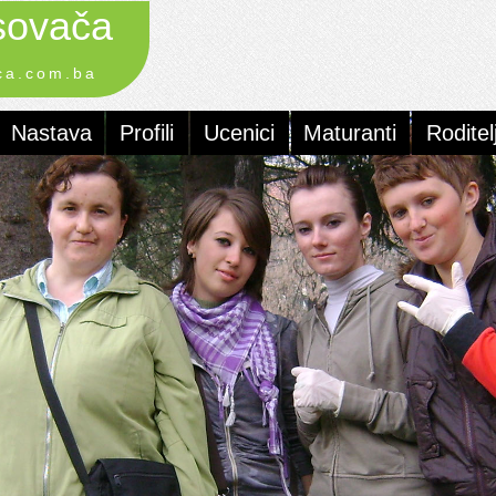
ovača
ca.com.ba
Nastava
Profili
Ucenici
Maturanti
Roditelj