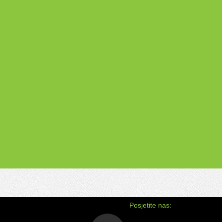
DRŽAVNO TAKMIČENJE IZ VJERONAUK
Nakon osvajanja 3. mjesta na kantonaln
takmičenju učenica Brkić Nedžma na dr
takmičenju...Opširnije pogledati
ovdje
Posjetite nas: