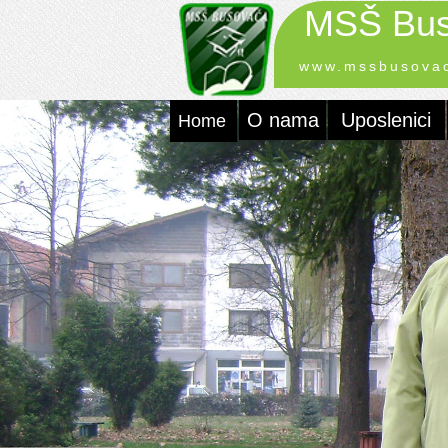
MSŠ Bus
www.mssbusova
O nama
Uposlenici
Home