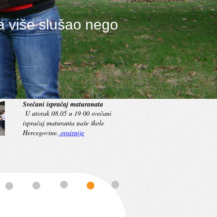
ta više slušao nego
o.
Prijateljska utakmica sa učenicima SMŠ "Zijah
AL RADA
Mladi i naslijedje
Dizdarević" Fojnica
 5.maja 2018.godine
U srijedu 12. 09. 2018. godine u Muzeju Franjevačkog
Učenici naše škole polaznici
aše škole su zajedno
samostana Duha Svetoga u Fojnici...
opširnije
nogometne sekcije u srijedu
....
su gostovali u Fojnici .....
Opširnije