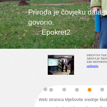
Priroda je čovjeku dala 
go
Epokret2
DRŽAVNO TAKMIČENJE ZA
SREDNJE ŠKOLE "MLADI
EKO REPORTERI"
opširnije
naših učenika.
opširnije
Web stranica Mješovite srednje ško