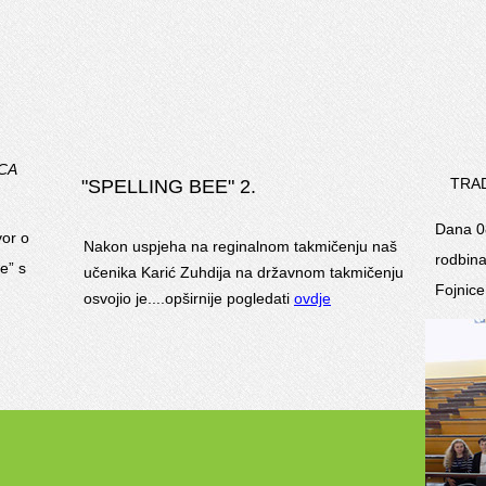
CA
TRA
"SPELLING BEE" 2.
Dana 08
vor o
Nakon uspjeha na reginalnom takmičenju naš
rodbina
e” s
učenika Karić Zuhdija na državnom takmičenju
Fojnice
osvojio je....opširnije pogledati
ovdje