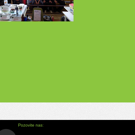
TIVAL RADA TEHNIČKIH I
UČNIH ŠKOLA BIH 2018. - ZENICA
otu 5.maja 2018.godine učenici naše škole su
o sa svojim profesorima bili na X
alu...opširnije pogledati
ovdje
Pozovite nas: