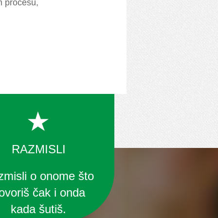
m procesu,
RAZMISLI
misli o onome što
ovoriš čak i onda
kada šutiš.