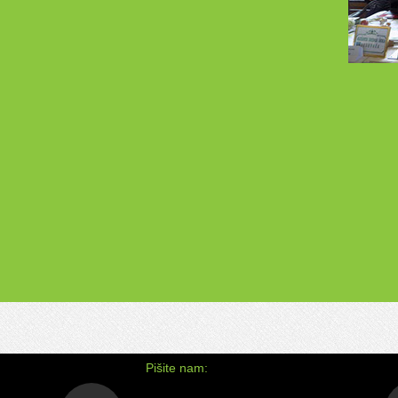
E
10.10.OBILJEŽEN DAN ŠKOLE
FES
STR
om
U sub
Učenici i profesori na dan škole posjetili
žavnom
memorijalni kompleks u Potočarima ,Srebrenica.
zajedn
Opširnije pogledati
ovdje
Festiv
Pišite nam: