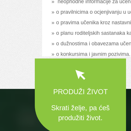
neophodne informacije za učeni
o pravilnicima o ocjenjivanju u u
o pravima učenika kroz nastavni
o planu roditeljskih sastanaka k
o dužnostima i obavezama učen
o konkursima i javnim pozivima.
PRODUŽI ŽIVOT
Skrati želje, pa ćeš
produžiti život.