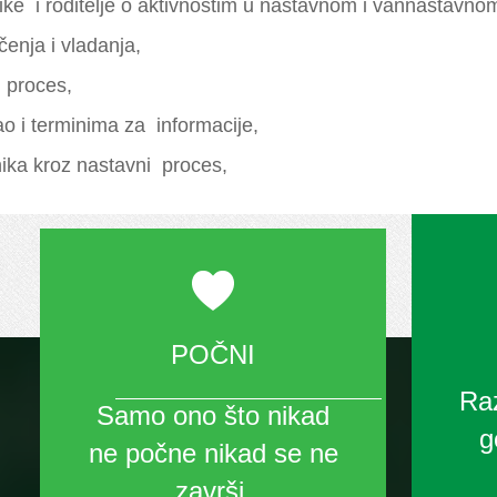
ke i roditelje o aktivnostim u nastavnom i vannastavno
čenja i vladanja,
 proces,
ao i terminima za informacije,
ika kroz nastavni proces,
POČNI
Raz
Samo ono što nikad
g
ne počne nikad se ne
završi.